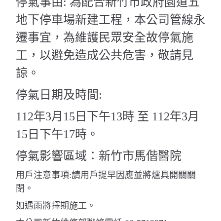
停氣事由
:
為配合新竹市政府園道五
地下停車場新建工程，本公司管線永
遷事宜，為維護民眾安全故停氣施
工，以避免造成公共危害，敬請見
諒。
停氣日期及時間
:
112
年
3
月
15
日下午
13
時 至
112
年
3
月
15
日下午
17
時。
停氣影響區域：新竹市馬偕醫院
用戶注意事項
:
請用戶提早因應並將爐具開關關
閉。
如遇雨將擇期施工。