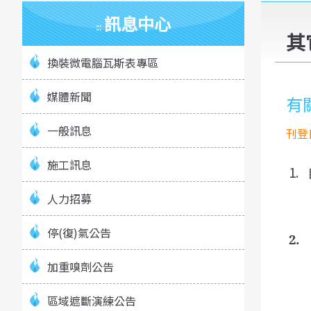
訊息中心
:::
其
換裝微電腦瓦斯表專區
媒體新聞
有
一般訊息
刊登日
施工訊息
1.
人力招募
停(復)氣公告
2.
加重嗅劑公告
區域遮斷演練公告