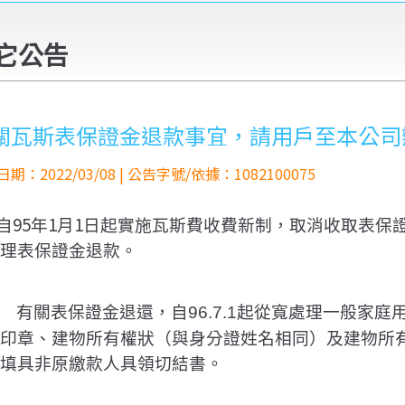
它公告
關瓦斯表保證金退款事宜，請用戶至本公司
期：2022/03/08 | 公告字號/依據：1082100075
95
1
1
自
年
月
日起實施瓦斯費收費新制，取消收取表保
理表保證金退款。
有關表保證金退還，
自
起從寬處理一般家庭
96.7.1
印章、建物所有權狀
（與身分證姓名相同）
及建物所
填具非原繳款人具領切結書。