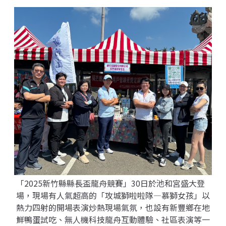
「2025新竹縣縣長盃龍舟競賽」30日於池和宮盛大登
場，現場有人氣超高的「攻城獅啦啦隊—慕獅女孩」以
熱力四射的開場表演炒熱現場氣氛，也設有新豐鄉在地
鮮鴨蛋試吃、無人機科技龍舟互動體驗、社區表演等一