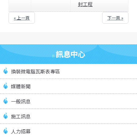
封工程
« 上一頁
下一頁 »
訊息中心
:::
換裝微電腦瓦斯表專區
媒體新聞
一般訊息
施工訊息
人力招募